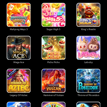
Mahjong Ways 3
Sugar High 5
King's Realm
Mega Ace
Pichu Pichu
Labuby
Legacy Of Aztec
Hammer of Vulcan
Throne of Poseidon