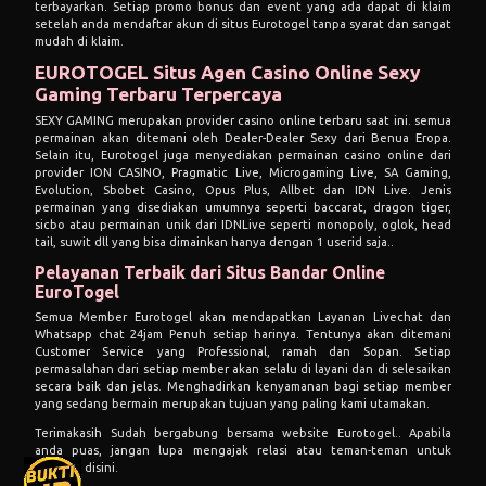
terbayarkan. Setiap promo bonus dan event yang ada dapat di klaim
setelah anda mendaftar akun di situs Eurotogel tanpa syarat dan sangat
mudah di klaim.
EUROTOGEL Situs Agen Casino Online Sexy
Gaming Terbaru Terpercaya
SEXY GAMING merupakan provider casino online terbaru saat ini. semua
permainan akan ditemani oleh Dealer-Dealer Sexy dari Benua Eropa.
Selain itu, Eurotogel juga menyediakan permainan casino online dari
provider ION CASINO, Pragmatic Live, Microgaming Live, SA Gaming,
Evolution, Sbobet Casino, Opus Plus, Allbet dan IDN Live. Jenis
permainan yang disediakan umumnya seperti baccarat, dragon tiger,
sicbo atau permainan unik dari IDNLive seperti monopoly, oglok, head
tail, suwit dll yang bisa dimainkan hanya dengan 1 userid saja..
Pelayanan Terbaik dari Situs Bandar Online
EuroTogel
Semua Member Eurotogel akan mendapatkan Layanan Livechat dan
Whatsapp chat 24jam Penuh setiap harinya. Tentunya akan ditemani
Customer Service yang Professional, ramah dan Sopan. Setiap
permasalahan dari setiap member akan selalu di layani dan di selesaikan
secara baik dan jelas. Menghadirkan kenyamanan bagi setiap member
yang sedang bermain merupakan tujuan yang paling kami utamakan.
Terimakasih Sudah bergabung bersama website Eurotogel.. Apabila
anda puas, jangan lupa mengajak relasi atau teman-teman untuk
bermain disini.