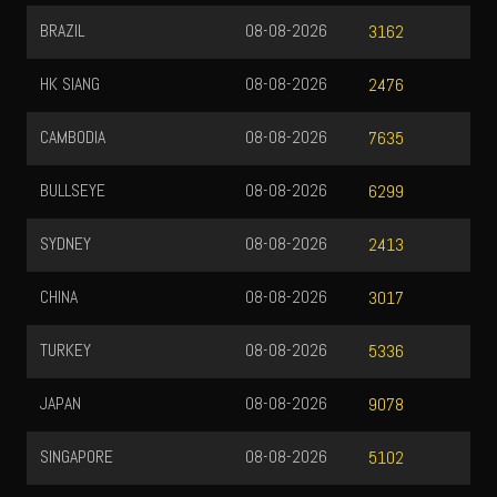
MALAYSIA
08-08-2026
6851
PCSO
07-08-2026
6964
TAIWAN
07-08-2026
5838
TRAFFORD
07-08-2026
0573
QATAR
07-08-2026
3158
UK6D
07-08-2026
3924
NUSANTARA
07-08-2026
9195
HONGKONG
07-08-2026
9943
ITALIA
07-08-2026
4611